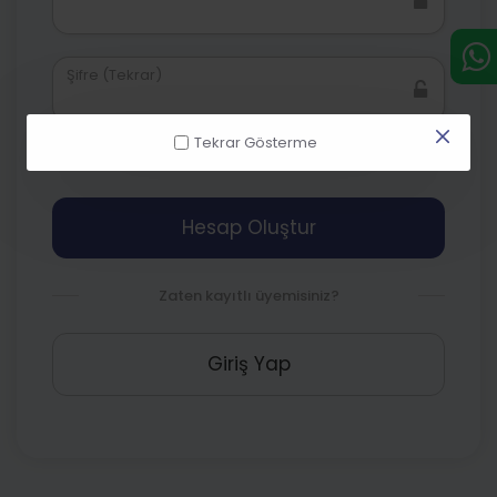
Şifre (Tekrar)
Tekrar Gösterme
Teslimat Koşulları Sözleşmesini Onaylıyorum
Hesap Oluştur
Zaten kayıtlı üyemisiniz?
Giriş Yap