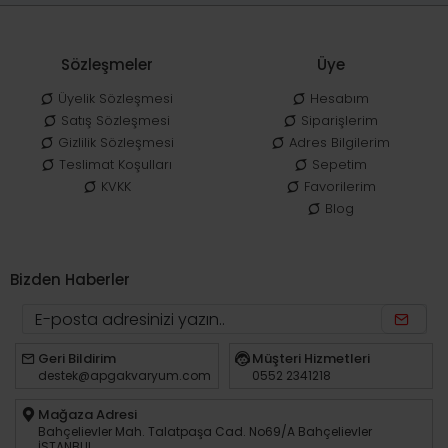
Sözleşmeler
Üye
Üyelik Sözleşmesi
Hesabım
Satış Sözleşmesi
Siparişlerim
Gizlilik Sözleşmesi
Adres Bilgilerim
Teslimat Koşulları
Sepetim
KVKK
Favorilerim
Blog
Bizden Haberler
Geri Bildirim
Müşteri Hizmetleri
destek@apgakvaryum.com
0552 2341218
Mağaza Adresi
Bahçelievler Mah. Talatpaşa Cad. No69/A Bahçelievler
İSTANBUL