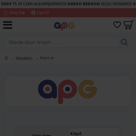
O
3000 TL
VE ÜZERİ ALIŞVERİŞLERİNİZDE
KARGO BEDAVA!
SEÇİLİ ÜRÜNLERDE
%
Giriş Yap
Üye Ol
Hesabım
Kayıt ol
Kayıt