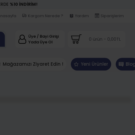
ERDE
%10 İNDİRİM!
nasayfa
Kargom Nerede ?
Yardım
Siparişlerim
Üye / Bayi Girişi
0 ürün - 0,00TL
Yada Üye Ol
Mağazamızı Ziyaret Edin !
Yeni Ürünler
Blo